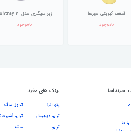
قمقمه کبریتی مهرسا
زیر سیگاری مدل 14 Ashtray
ناموجود
ناموجود
 با سپندآسا
لینک های مفید
ما
پتو افرا
تراول ماگ
ترازو دیجیتال
ترازو آشپزخان
ا ما
ترازو
ماگ