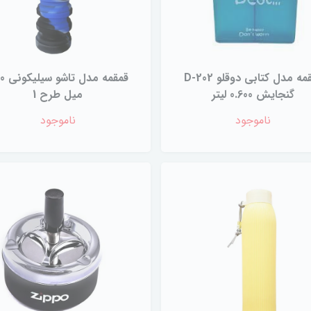
قمقمه مدل کتابی دوقلو D-202
قمقمه مد
گنجایش 0.600 لیتر
میل طرح 1
ناموجود
ناموجود