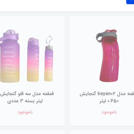
قمقمه مدل bayan02 گنجایش
0.450 لیتر
لیتر بسته 3 عددی
ناموجود
ناموجود