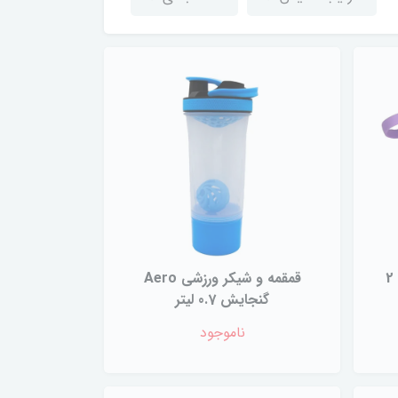
قمقمه مدل سه قلو گنجایش 2
قمقمه و شیکر ورزشی Aero
گنجایش 0.7 لیتر
ناموجود