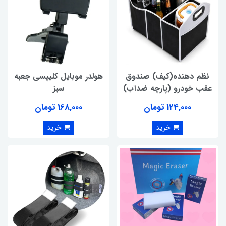
نظم دهنده(کیف) صندوق
هولدر موبایل کلیپسی جعبه
عقب خودرو (پارچه ضدآب)
سبز
124,000 تومان
168,000 تومان
خرید
خرید