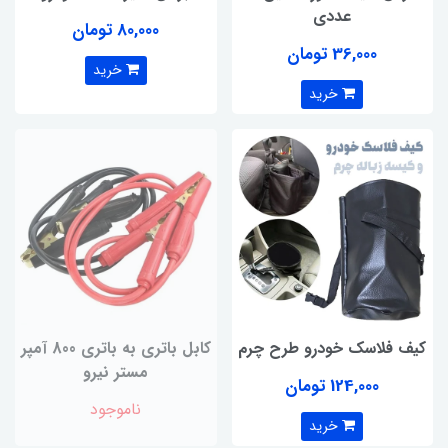
عددی
80,000 تومان
36,000 تومان
خرید
خرید
کیف فلاسک خودرو طرح چرم
کابل باتری به باتری 800 آمپر
مستر نیرو
124,000 تومان
ناموجود
خرید