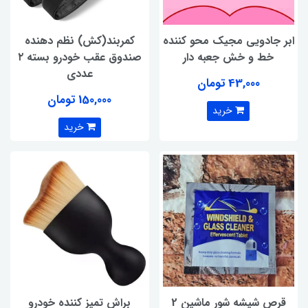
ابر جادویی مجیک محو کننده
کمربند(کش) نظم دهنده
خط و خش جعبه دار
صندوق عقب خودرو بسته ۲
عددی
43,000 تومان
150,000 تومان
خرید
خرید
قرص شیشه شور ماشین 2
براش تمیز کننده خودرو