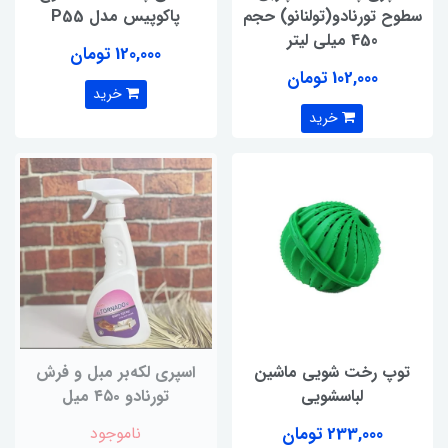
سطوح تورنادو(تولنانو) حجم
پاکوپیس مدل P55
450 میلی لیتر
120,000 تومان
102,000 تومان
خرید
خرید
توپ رخت شویی ماشین
اسپری لکه‌بر مبل و فرش
لباسشویی
تورنادو ۴۵۰ میل
233,000 تومان
ناموجود