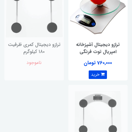
ترازو دیجیتال آشپزخانه
ترازو دیجیتال کمری ظرفیت
امپریال توت فرنگی
۱۸۰ کیلوگرم
760,000 تومان
ناموجود
خرید