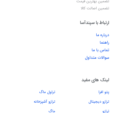
تضمین بهترین قیمت
تضمین اصالت کالا
ارتباط با سپندآسا
درباره ما
راهنما
تماس با ما
سوالات متداول
لینک های مفید
پتو افرا
تراول ماگ
ترازو دیجیتال
ترازو آشپزخانه
ترازو
ماگ