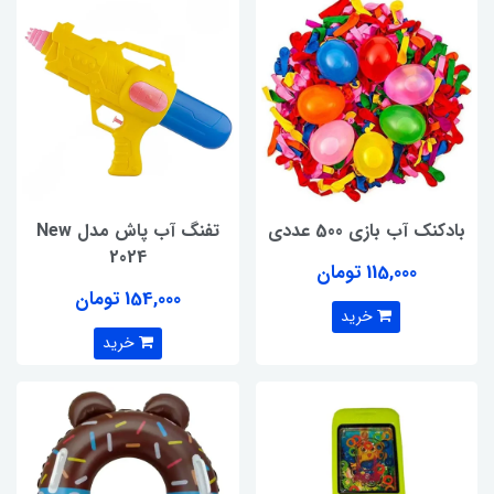
بادکنک آب بازی 500 عددی
تفنگ آب پاش مدل New
2024
115,000 تومان
154,000 تومان
خرید
خرید