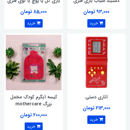
دستبند اسباب بازی فلزی
بازی گل یا پوچ با گوی فلزی
93,000 تومان
85,000 تومان
خرید
خرید
آتاری دستی
کیسه آبگرم کودک مخمل
بزرگ mothercare
213,000 تومان
200,000 تومان
خرید
خرید