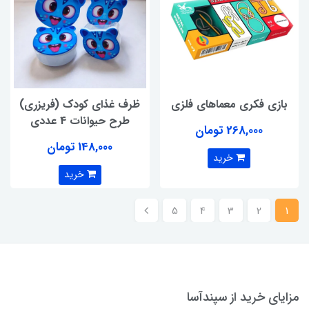
بازی فکری معماهای فلزی
ظرف غذای کودک (فریزری)
طرح حیوانات 4 عددی
268,000 تومان
148,000 تومان
خرید
خرید
5
4
3
2
1
مزایای خرید از سپندآسا