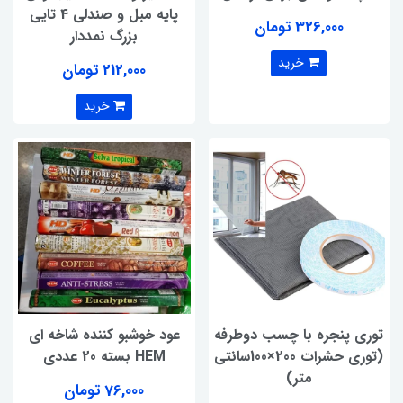
پایه مبل و صندلی 4 تایی
326,000 تومان
بزرگ نمددار
خرید
212,000 تومان
خرید
توری پنجره با چسب دوطرفه
عود خوشبو کننده شاخه ای
(توری حشرات 200×100سانتی
HEM بسته 20 عددی
متر)
76,000 تومان