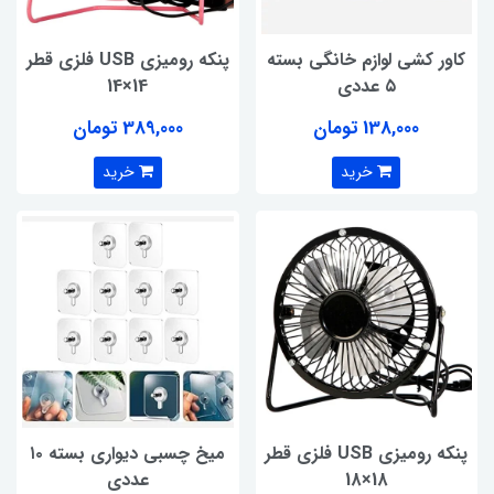
کاور کشی لوازم خانگی بسته
پنکه رومیزی USB فلزی قطر
۵ عددی
14×14
138,000 تومان
389,000 تومان
خرید
خرید
پنکه رومیزی USB فلزی قطر
میخ چسبی دیواری بسته ۱۰
18×18
عددی