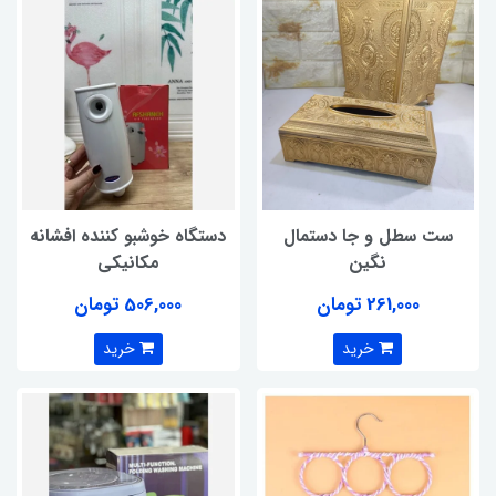
ست سطل و جا دستمال
دستگاه خوشبو کننده افشانه
نگین
مکانیکی
261,000 تومان
506,000 تومان
خرید
خرید