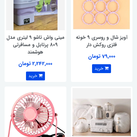
آویز شال و روسری 9 خونه
مینی واش تاشو ۹ لیتری مدل
فلزی روکش دار
809 پرتابل و مسافرتی
هوشمند
79,000 تومان
2,242,000 تومان
خرید
خرید