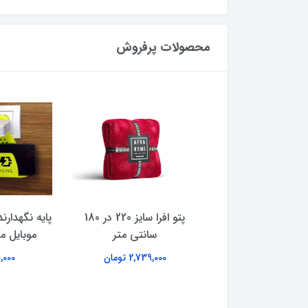
محصولات پرفروش
پتو یک نفره افرا سایز 200 در
پتو افرا سایز 220 در 180
پایه نگهدارن
1 سانتی متر
سانتی متر
موبایل مدل i
2,479,00 تومان
2,739,000 تومان
40,000 ت