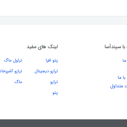
 با سپندآسا
لینک های مفید
ما
پتو افرا
تراول ماگ
ترازو دیجیتال
ترازو آشپزخان
ا ما
ترازو
ماگ
 متداول
پتو