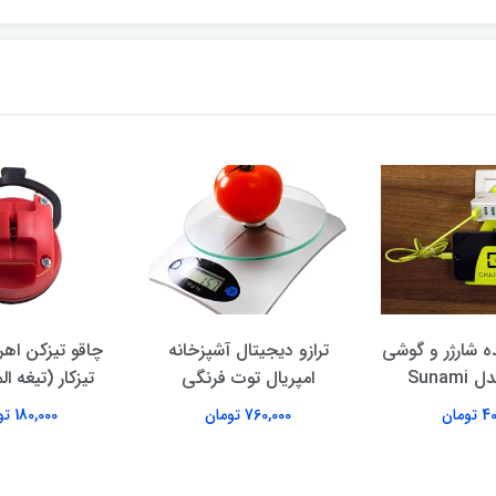
ده شارژر و گوشی
ترازو دیجیتال آشپزخانه
چاقو تیزکن اهرم
Sunam
امپریال توت فرنگی
تیزکار (تیغه ا
ومان
760,000 تومان
180,000 تومان