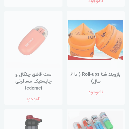
ناموجود
بازوبند شنا Roll-ups ( تا 6
ست قاشق چنگال و
سال)
چاپستیک مسافرتی
tedemei
ناموجود
ناموجود