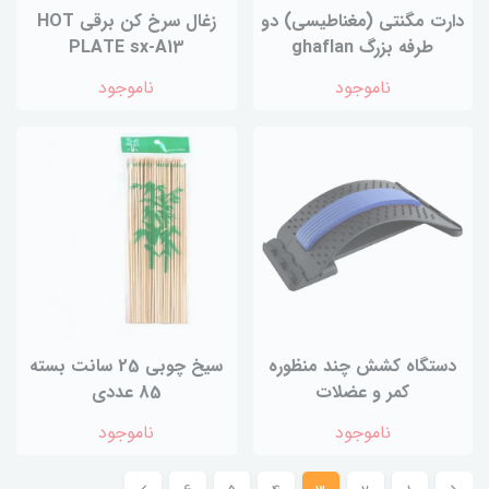
دارت مگنتی (مغناطیسی) دو
زغال سرخ کن برقی HOT
طرفه بزرگ ghaflan
PLATE sx-A13
ناموجود
ناموجود
دستگاه کشش چند منظوره
سیخ چوبی 25 سانت بسته
کمر و عضلات
85 عددی
ناموجود
ناموجود