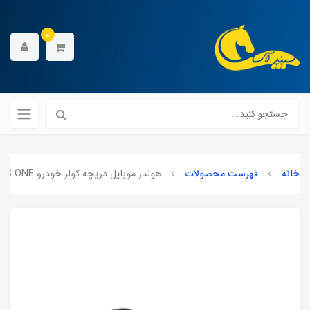
0
خانه
فهرست محصولات
هولدر موبایل دریچه کولر خودرو THIS IS ONE