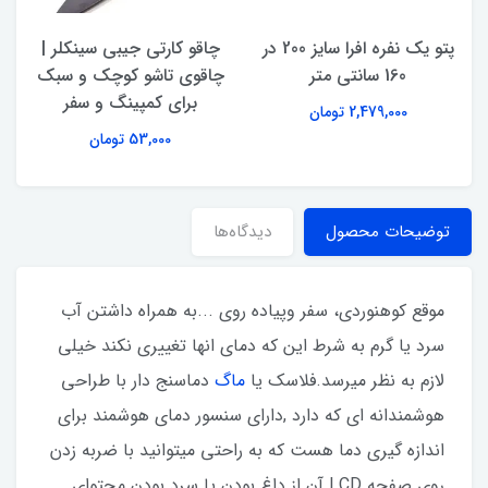
پتو یک نفره افرا سایز 200 در
چاقو کارتی جیبی سینکلر |
160 سانتی متر
چاقوی تاشو کوچک و سبک
برای کمپینگ و سفر
2,479,000 تومان
53,000 تومان
توضیحات محصول
دیدگاه‌ها
موقع کوهنوردی، سفر وپیاده روی ...به همراه داشتن آب
سرد یا گرم به شرط این که دمای انها تغییری نکند خیلی
لازم به نظر میرسد.فلاسک یا
ماگ
دماسنج دار با طراحی
هوشمندانه ای که دارد ,دارای سنسور دمای هوشمند برای
اندازه گیری دما هست که به راحتی میتوانید با ضربه زدن
روی صفحه LCD آن از داغ بودن یا سرد بودن محتوای