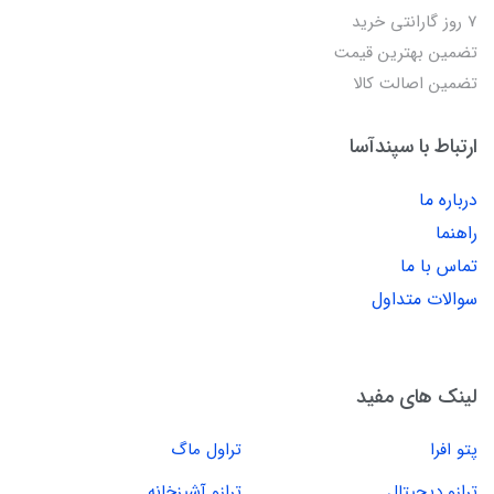
7 روز گارانتی خرید
تضمین بهترین قیمت
تضمین اصالت کالا
ارتباط با سپندآسا
درباره ما
راهنما
تماس با ما
سوالات متداول
لینک های مفید
پتو افرا
تراول ماگ
ترازو دیجیتال
ترازو آشپزخانه