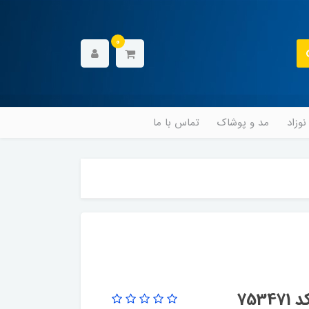
0
وزاد
مد و پوشاک
تماس با ما
75