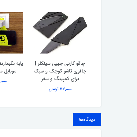
 دیجیتال آشپزخانه
چاقو کارتی جیبی سینکلر |
پایه نگهدارن
ریال توت فرنگی
چاقوی تاشو کوچک و سبک
موبایل مدل i
برای کمپینگ و سفر
760,000 تومان
40,000 ت
53,000 تومان
دیدگاه‌ها