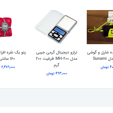
ده شارژر و گوشی
ترازو دیجیتال گرمی جیبی
Sunam
مدل MH-200 ظرفیت 200
160 سانتی متر
گرم
ومان
2,479,000 تومان
493,000 تومان