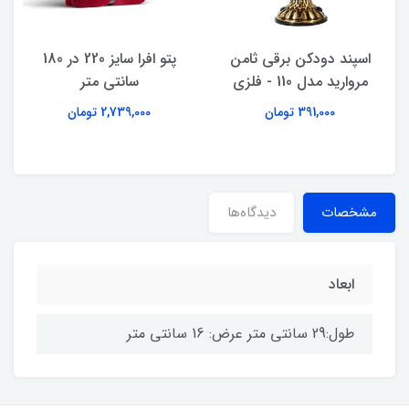
اسپند دودکن برقی ثامن
پتو افرا سایز 220 در 180
مروارید مدل 110 - فلزی
سانتی متر
391,000 تومان
2,739,000 تومان
مشخصات
دیدگاه‌ها
ابعاد
طول:29 سانتی متر عرض: 16 سانتی متر