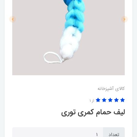
کالای آشپزخانه
از 1
لیف حمام کمری توری
تعداد