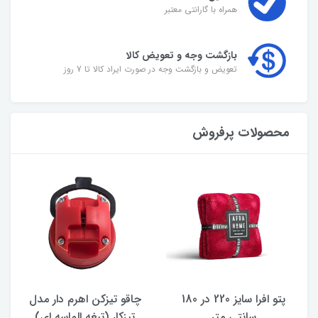
همراه با گارانتی معتبر
بازگشت وجه و تعویض کالا
تعویض و بازگشت وجه در صورت ایراد کالا تا 7 روز
محصولات پرفروش
پتو افرا سایز 220 در 180
چاقو تیزکن اهرم‌ دار مدل
سانتی متر
تیزکار (تیغه الماسه ای)