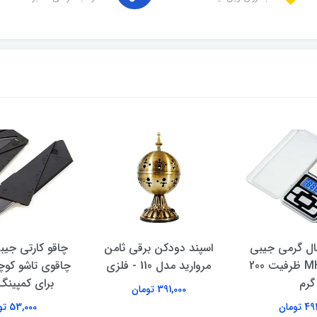
تال گرمی جیبی
اسپند دودکن برقی ثامن
چاقو کارتی جیبی
مدل MH-200 ظرفیت 200
مروارید مدل 110 - فلزی
چاقوی تاشو کو
گرم
برای کمپینگ
391,000 تومان
تومان
53,000 تومان