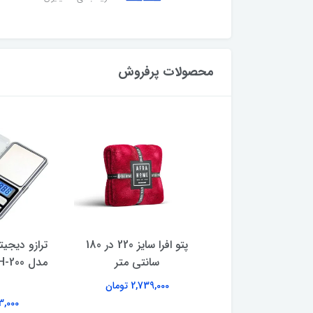
محصولات پرفروش
پتو یک نفره افرا سایز 200 در
پتو افرا سایز 220 در 180
ترازو دیجی
1 سانتی متر
سانتی متر
2,479,00 تومان
2,739,000 تومان
493,000 