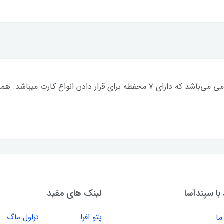
جاکارتی آلوما والت دارای بدنه روکش آلومینیومی می‌باشد که دارای ۷ محفظه برای ق
 با سپندآسا
لینک های مفید
ما
پتو افرا
تراول ماگ