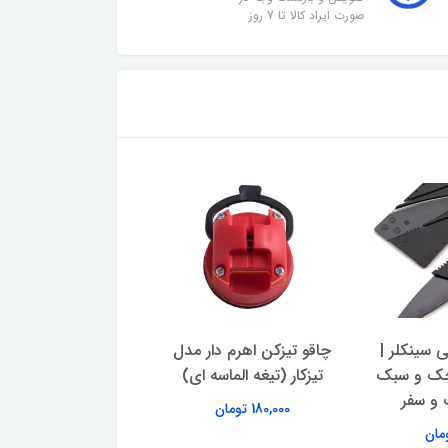
صورت ایراد کالا تا 7 روز
 سینکلر |
چاقو تیزکن اهرم‌ دار مدل
ترازو دیجیتال آشپز
چک و سبک
تیزکار (تیغه الماسه ای)
امپریال توت فرن
 و سفر
180,000 تومان
760,000 تومان