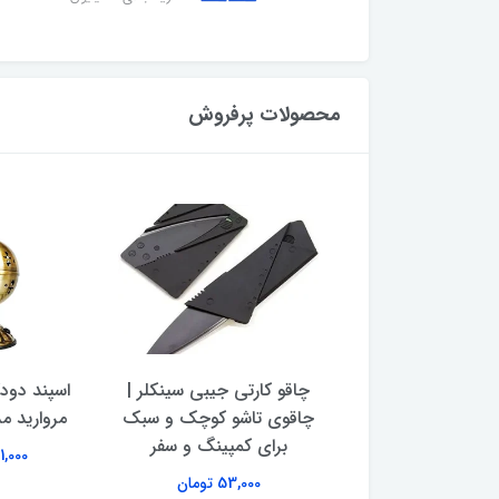
محصولات پرفروش
دیجیتال گرمی جیبی
چاقو کارتی جیبی سینکلر |
اسپند دود
مدل MH-200 ظرفیت 200
چاقوی تاشو کوچک و سبک
مروارید مدل 110 
گرم
برای کمپینگ و سفر
391,000 
493,000 تومان
53,000 تومان