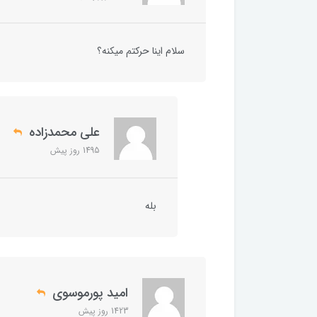
سلام اینا حرکتم میکنه؟
علی محمدزاده
1495 روز پیش
بله
امید پورموسوی
1423 روز پیش