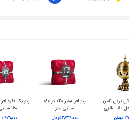
کن برقی ثامن
پتو افرا سایز 220 در 180
- فلزی
سانتی متر
160 سانتی متر
تومان
2,739,000 تومان
2,479,000 تومان