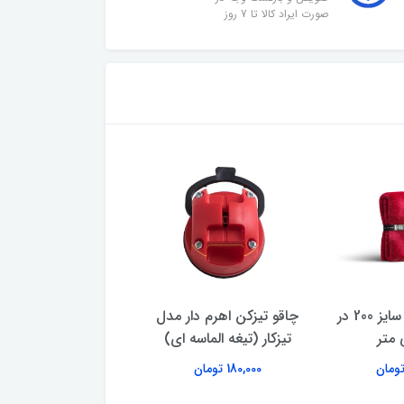
صورت ایراد کالا تا 7 روز
پتو یک نفره افرا سایز 200 در
چاقو تیزکن اهرم‌ دار مدل
شانه مو دم فلزی مدل 6
تیزکار (تیغه الماسه ای)
29,000 تومان
180,000 تومان