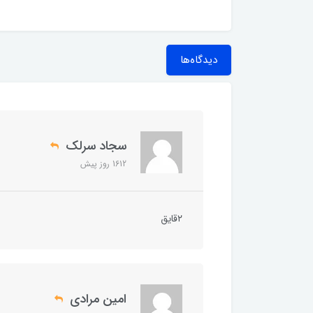
دیدگاه‌ها
سجاد سرلک
1612 روز پیش
۲قایق
امین مرادی