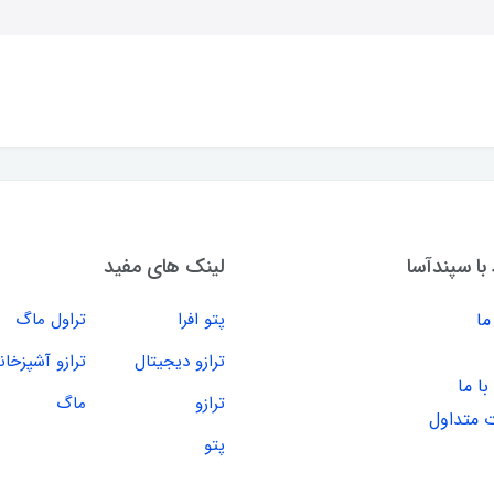
 با سپندآسا
لینک های مفید
ما
پتو افرا
تراول ماگ
ترازو دیجیتال
ترازو آشپزخان
ا ما
ترازو
ماگ
 متداول
پتو