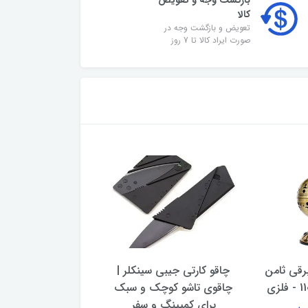
بازگشت وجه و تعویض
کالا
تعویض و بازگشت وجه در
صورت ایراد کالا تا 7 روز
رقی ثامن
چاقو کارتی جیبی سینکلر |
چاقو تیزکن اهرم‌ دا
چاقوی تاشو کوچک و سبک
تیزکار (تیغه الماسه
برای کمپینگ و سفر