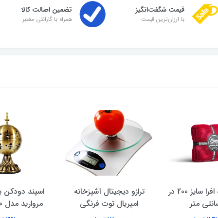
قیمت شگفت‌انگیز
تضمین اصالت کالا
با ارزان‌ترین قیمت
همراه با گارانتی معتبر
پتو یک نفره افرا سایز 200 در
ترازو دیجیتال آشپزخانه
اسپند دودکن ب
امپریال توت فرنگی
مروارید مدل 110 - فلزی