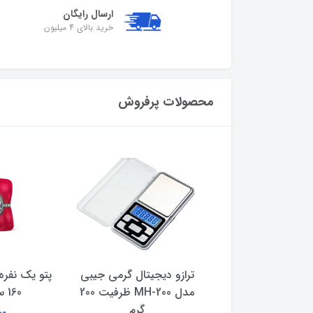
ارسال رایگان
خرید بالای 4 میلیون
محصولات پرفروش
دارنده شارژر و گوشی
ترازو دیجیتال گرمی جیبی
 مدل Sunami
مدل MH-200 ظرفیت 200
160 سانتی متر
گرم