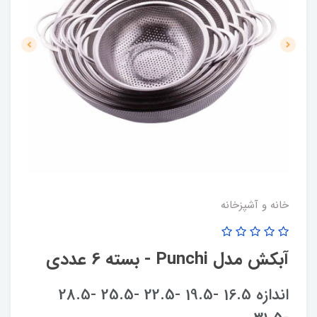
خانه و آشپزخانه
آبکش مدل Punchi - بسته 6 عددی
اندازه 16.5 -19.5 -22.5 -25.5 -28.5