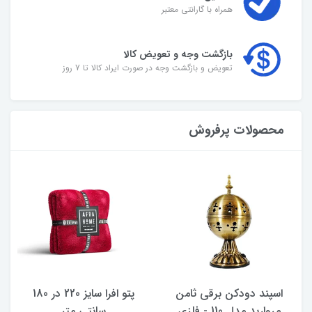
همراه با گارانتی معتبر
بازگشت وجه و تعویض کالا
تعویض و بازگشت وجه در صورت ایراد کالا تا 7 روز
محصولات پرفروش
اسپند دودکن برقی ثامن
پتو افرا سایز 220 در 180
مروارید مدل 110 - فلزی
سانتی متر