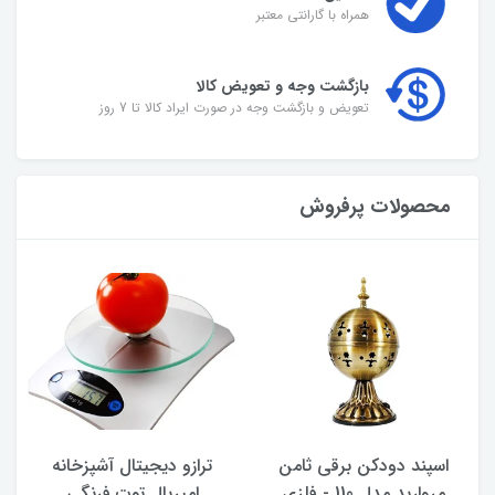
همراه با گارانتی معتبر
بازگشت وجه و تعویض کالا
تعویض و بازگشت وجه در صورت ایراد کالا تا 7 روز
محصولات پرفروش
اسپند دودکن برقی ثامن
ترازو دیجیتال آشپزخانه
مروارید مدل 110 - فلزی
امپریال توت فرنگی