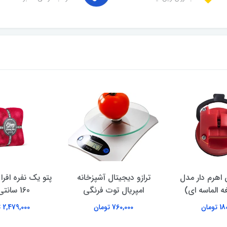
 اهرم‌ دار مدل
ترازو دیجیتال آشپزخانه
غه الماسه ای)
امپریال توت فرنگی
160 سانتی متر
تومان
760,000 تومان
2,479,000 تومان