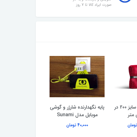
صورت ایراد کالا تا 7 روز
پتو یک نفره افرا سایز 200 در
پایه نگهدارنده شارژر و گوشی
چاقو کارتی جیبی سین
موبایل مدل Sunami
چاقوی تاشو کوچک 
برای کمپینگ و س
40,000 تومان
53,000 تومان