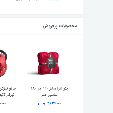
محصولات پرفروش
دیجیتال گرمی جیبی
پتو افرا سایز 220 در 180
چاقو تیزکن
مدل MH-200 ظرفیت 200
سانتی متر
تیزکار (تی
گرم
2,739,000 تومان
180,000 
493,000 تومان