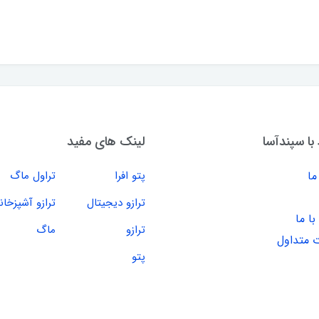
 با سپندآسا
لینک های مفید
ما
پتو افرا
تراول ماگ
ترازو دیجیتال
ترازو آشپزخان
ا ما
ترازو
ماگ
 متداول
پتو