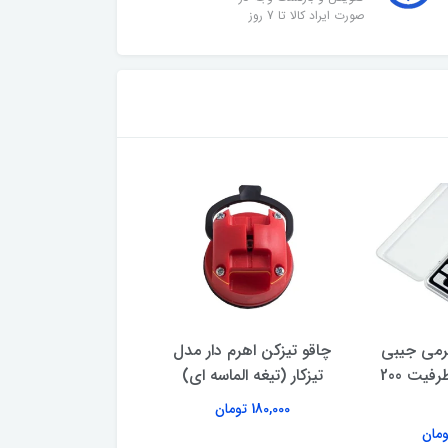
صورت ایراد کالا تا 7 روز
گرمی جیبی
چاقو تیزکن اهرم‌ دار مدل
اسپند دودکن برقی 
مدل MH-200 ظرفیت 200
تیزکار (تیغه الماسه ای)
مروارید مدل 110 - فلزی
180,000 تومان
391,000 تومان