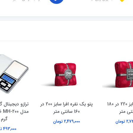
پتو افرا سایز 220 در 180
پتو یک نفره افرا سایز 200 در
ترازو دیجیتال 
تی متر
160 سانتی متر
گرم
 تومان
2,479,000 تومان
493,000 تومان