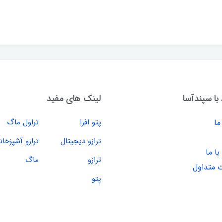
 با سپندآسا
لینک های مفید
ما
پتو افرا
تراول ماگ
ترازو دیجیتال
ترازو آشپزخان
ا ما
ترازو
ماگ
 متداول
پتو