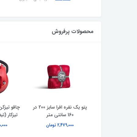
محصولات پرفروش
پتو افرا سایز 220 در 180
پتو یک نفره افرا سایز 200 در
چاقو تیزکن
سانتی متر
160 سانتی متر
تیزکار (تی
2,739,00 تومان
2,479,000 تومان
180,000 