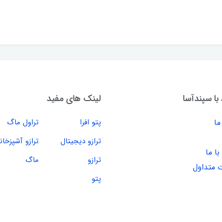
 با سپندآسا
لینک های مفید
ما
پتو افرا
تراول ماگ
ترازو دیجیتال
ترازو آشپزخان
ا ما
ترازو
ماگ
 متداول
پتو