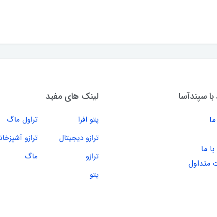
 با سپندآسا
لینک های مفید
ما
پتو افرا
تراول ماگ
ترازو دیجیتال
ترازو آشپزخان
ا ما
ترازو
ماگ
 متداول
پتو