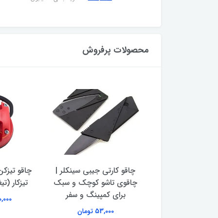
محصولات پرفروش
دیجیتال گرمی جیبی
چاقو کارتی جیبی سینکلر |
چاقو تیزکن
مدل MH-200 ظرفیت 200
چاقوی تاشو کوچک و سبک
تیزکار (تی
گرم
برای کمپینگ و سفر
180,000 
493,000 تومان
53,000 تومان