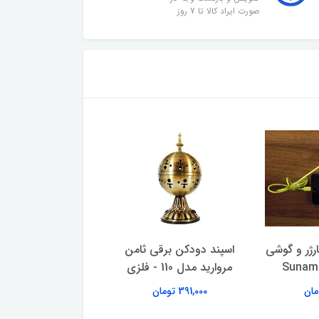
صورت ایراد کالا تا 7 روز
ارژر و گوشی
اسپند دودکن برقی ثامن
مروارید مدل 110 - فلزی
160 سانتی متر
391,000 تومان
2,479,000 تومان