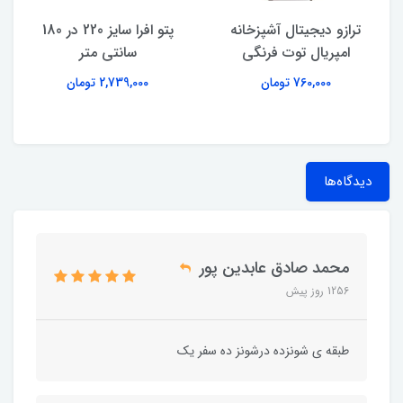
ترازو دیجیتال آشپزخانه
پتو افرا سایز 220 در 180
امپریال توت فرنگی
سانتی متر
760,000 تومان
2,739,000 تومان
دیدگاه‌ها
محمد صادق عابدین پور
1256 روز پیش
طبقه ی شونزده درشونز ده سفر یک