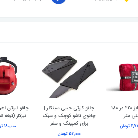
پتو افرا سایز 220 در 180
چاقو کارتی جیبی سینکلر |
چاقو تیزکن اهرم
تی متر
چاقوی تاشو کوچک و سبک
تیزکار (تیغه ا
برای کمپینگ و سفر
 تومان
180,000 تومان
53,000 تومان