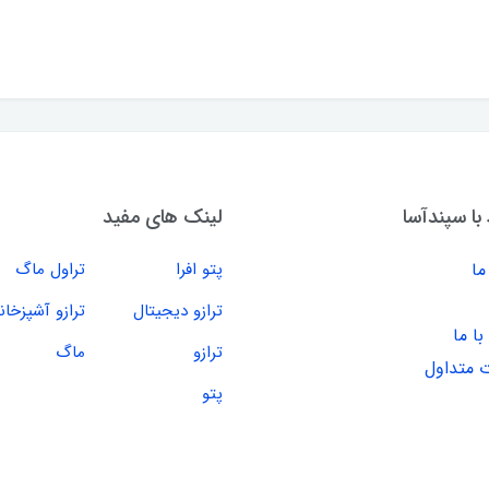
 با سپندآسا
لینک های مفید
ما
پتو افرا
تراول ماگ
ترازو دیجیتال
ترازو آشپزخان
ا ما
ترازو
ماگ
 متداول
پتو