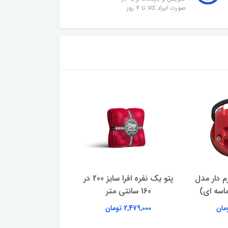
صورت ایراد کالا تا 7 روز
‌ دار مدل
پتو یک نفره افرا سایز 200 در
ترازو دیجیتال آشپز
لماسه ای)
160 سانتی متر
امپریال توت فرن
2,479,000 تومان
760,000 تومان