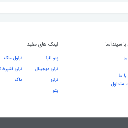
 با سپندآسا
لینک های مفید
ما
پتو افرا
تراول ماگ
ترازو دیجیتال
ترازو آشپزخان
ا ما
ترازو
ماگ
 متداول
پتو