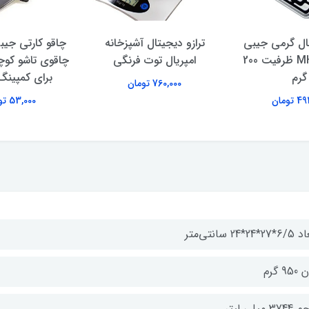
تال گرمی جیبی
ترازو دیجیتال آشپزخانه
چاقو کارتی جیبی
مدل MH-200 ظرفیت 200
امپریال توت فرنگی
چاقوی تاشو کو
گرم
برای کمپینگ
760,000 تومان
تومان
53,000 تومان
2*24*24 سانتی‌متر
95 گرم
3 میلی لیتر