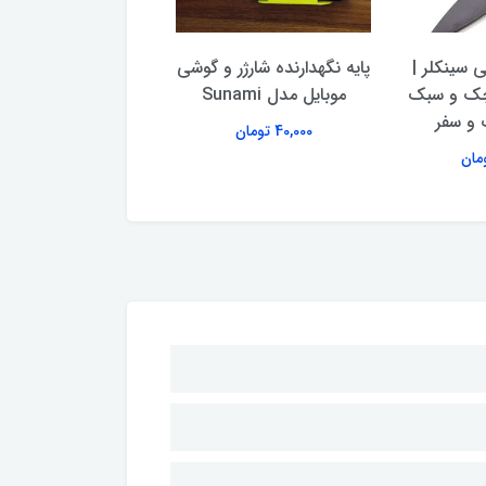
 سینکلر |
پایه نگهدارنده شارژر و گوشی
اسپند دودکن برقی 
چک و سبک
موبایل مدل Sunami
مروارید مدل 110 - فلزی
 و سفر
40,000 تومان
391,000 تومان