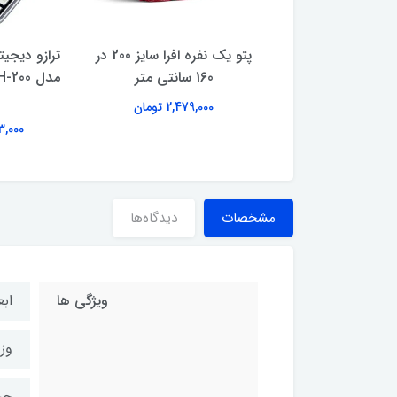
پتو افرا سایز 220 در 180
پتو یک نفره افرا سایز 200 در
ترازو دیجی
سانتی متر
160 سانتی متر
2,739,00 تومان
2,479,000 تومان
493,000 
مشخصات
دیدگاه‌ها
ویژگی ها
ابعاد 6/5*7
وزن 0
حجم 744