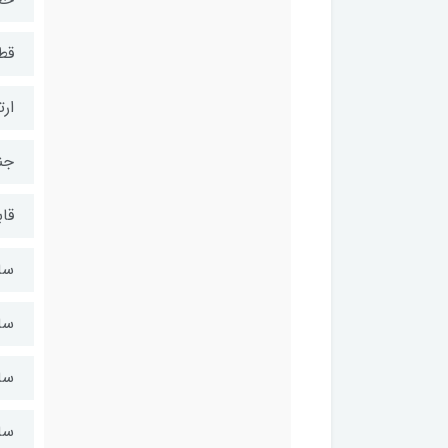
قطر 27*26*0
ارتفا
جن
قا
سا
سایز قال
سایز ق
سایز 