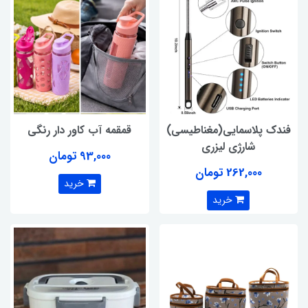
فندک پلاسمایی(مغناطیسی)
قمقمه آب کاور دار رنگی
شارژی لیزری
93,000 تومان
262,000 تومان
خرید
خرید