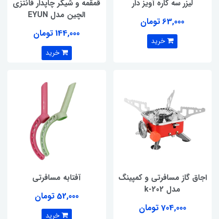
لیزر سه کاره آویز دار
قمقمه و شیکر چاپدار فانتزی
الچین مدل EYUN
63,000 تومان
144,000 تومان
خرید
خرید
اجاق گاز مسافرتی و کمپینگ
آفتابه مسافرتی
مدل k-202
52,000 تومان
704,000 تومان
خرید