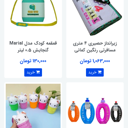
زیرانداز حصیری ۴ متری
قمقمه کودک مدل Marial
مسافرتی رنگین کمانی
گنجایش 0.5 لیتر
1,063,000 تومان
130,000 تومان
خرید
خرید