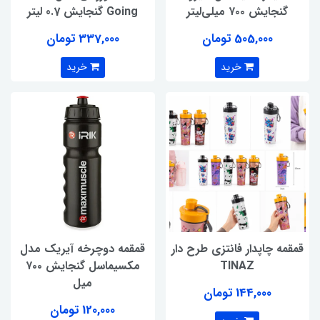
گنجایش ۷۰۰ میلی‌لیتر
Going گنجایش 0.7 لیتر
505,000 تومان
337,000 تومان
خرید
خرید
قمقمه چاپدار فانتزی طرح دار
قمقمه دوچرخه آیریک مدل
TINAZ
مکسیماسل گنجایش ۷۰۰
میل
144,000 تومان
120,000 تومان